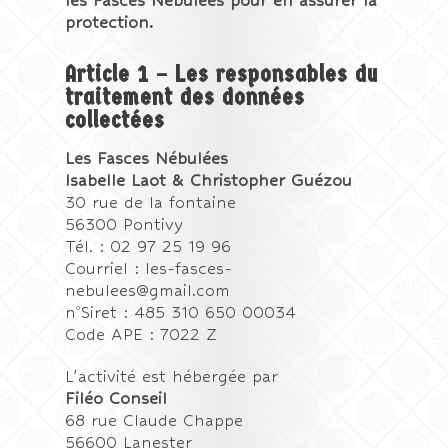
les Fasces Nébulées pour en assurer la
protection.
Article 1 – Les responsables du
traitement des données
collectées
Les Fasces Nébulées
Isabelle Laot & Christopher Guézou
30 rue de la fontaine
56300 Pontivy
Tél. : 02 97 25 19 96
Courriel : les-fasces-
nebulees@gmail.com
o
n
Siret : 485 310 650 00034
Code APE : 7022 Z
L’activité est hébergée par
Filéo Conseil
68 rue Claude Chappe
56600 Lanester