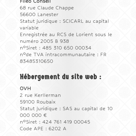
Filéo Conseil
68 rue Claude Chappe
56600 Lanester
Statut juridique : SCICARL au capital
variable
Enregistrée au RCS de Lorient sous le
numéro 2005 B 938
n°Siret : 485 310 650 00034
n°de TVA intracommunautaire : FR
83485310650
Hébergement du site web :
OVH
2 rue Kerllerman
59100 Roubaix
Statut juridique : SAS au capital de 10
000 000 €
n°Siret : 424 761 419 00045
Code APE : 6202 A