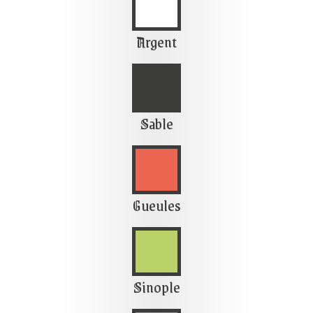

Argent

Sable

Gueules

Sinople