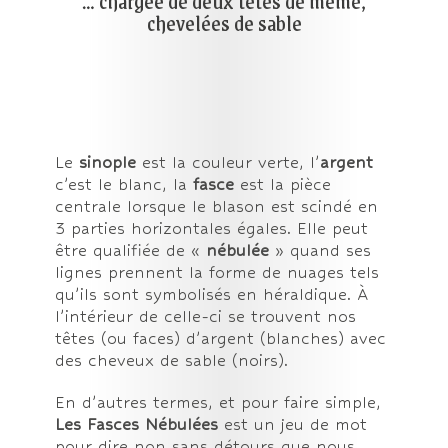
… chargée de deux têtes de même,
chevelées de sable
Le
sinople
est la couleur verte, l’
argent
c’est le blanc, la
fasce
est la pièce
centrale lorsque le blason est scindé en
3 parties horizontales égales. Elle peut
être qualifiée de «
nébulée
» quand ses
lignes prennent la forme de nuages tels
qu’ils sont symbolisés en héraldique. À
l’intérieur de celle-ci se trouvent nos
têtes (ou faces) d’argent (blanches) avec
des cheveux de sable (noirs).
En d’autres termes, et pour faire simple,
Les Fasces Nébulées
est un jeu de mot
pour dire non sans détours que nous