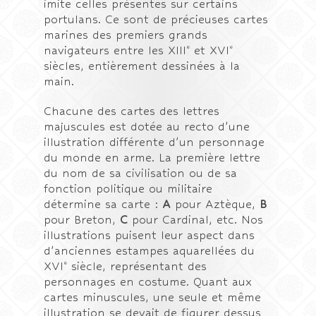
imite celles présentes sur certains
portulans. Ce sont de précieuses cartes
marines des premiers grands
e
e
navigateurs entre les XIII
et XVI
siècles, entièrement dessinées à la
main.
Chacune des cartes des lettres
majuscules est dotée au recto d’une
illustration différente d’un personnage
du monde en arme. La première lettre
du nom de sa civilisation ou de sa
fonction politique ou militaire
détermine sa carte :
A
pour Aztèque,
B
pour Breton,
C
pour Cardinal, etc. Nos
illustrations puisent leur aspect dans
d’anciennes estampes aquarellées du
e
XVI
siècle, représentant des
personnages en costume. Quant aux
cartes minuscules, une seule et même
illustration se devait de figurer dessus